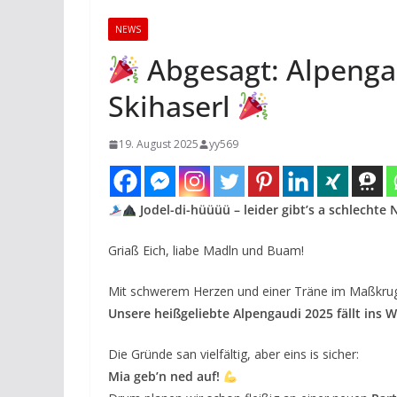
NEWS
Abgesagt: Alpengau
Skihaserl
19. August 2025
yy569
Jodel-di-hüüüü – leider gibt’s a schlechte
Griaß Eich, liabe Madln und Buam!
Mit schwerem Herzen und einer Träne im Maßkrug 
Unsere heißgeliebte Alpengaudi 2025 fällt ins 
Die Gründe san vielfältig, aber eins is sicher:
Mia geb’n ned auf!