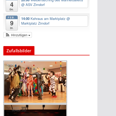
4
@ ASV Zirndorf
Do.
FEB.
14:00
Kehraus am Marktplatz
@
9
Marktplatz Zirndorf
Di.
Hinzufügen
Zufallsbilder