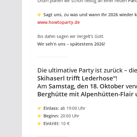
Drum planen wir schon fleißig an einer neuen
Par
Sagt uns, zu was und wann Ihr 2026 wieder kr
www.howtoparty.de
Bis dahin sagen wir Vergelt’s Gott.
Wir seh’n uns – spätestens 2026!
Die ultimative Party ist zurück – 
Skihaserl trifft Lederhose“
!
Am
Samstag, den 18. Oktober
verw
Berghütte mit Alpenhütten-Flai
Einlass:
ab 19:00 Uhr
Beginn:
20:00 Uhr
Eintritt:
10 €