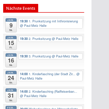
Nächste Events
JAN.
19:30
1. Prunksitzung mit Inthronisierung
9
@ Paul-Metz Halle
Sa.
JAN.
19:30
2. Prunksitzung
@ Paul-Metz Halle
15
Fr.
JAN.
19:30
3. Prunksitzung
@ Paul-Metz Halle
16
Sa.
JAN.
14:00
1. Kinderfasching (der Stadt Zir...
@
24
Paul-Metz Halle
So.
JAN.
14:00
2. Kinderfasching (Raiffeisenban...
31
@ Paul-Metz Halle
So.
FEB.
20:00
Weiberfasching des Männerballetts