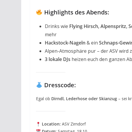
Highlights des Abends:
Drinks wie
Flying Hirsch, Alpenspritz,
mehr
Hackstock-Nageln
& ein
Schnaps-Gewin
Alpen-Atmosphäre pur – der ASV wird 
3 lokale DJs
heizen euch den ganzen Ab
Dresscode:
Egal ob
Dirndl, Lederhose oder Skianzug
– sei kr
Location:
ASV Zirndorf
Datum:
Samstag, 18.10.