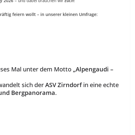
ty 2026
– und dabei brauchen wir
Euch
!
äftig feiern wollt – in unserer kleinen Umfrage:
dieses Mal unter dem Motto
„Alpengaudi –
andelt sich der
ASV Zirndorf
in eine echte
r und Bergpanorama
.