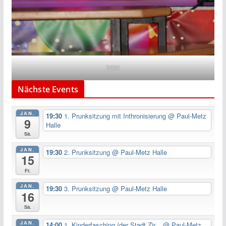
2025
Nächste Events
JAN.
19:30
1. Prunksitzung mit Inthronisierung
@ Paul-Metz
9
Halle
Sa.
JAN.
19:30
2. Prunksitzung
@ Paul-Metz Halle
15
Fr.
JAN.
19:30
3. Prunksitzung
@ Paul-Metz Halle
16
Sa.
JAN.
14:00
1. Kinderfasching (der Stadt Zir...
@ Paul-Metz