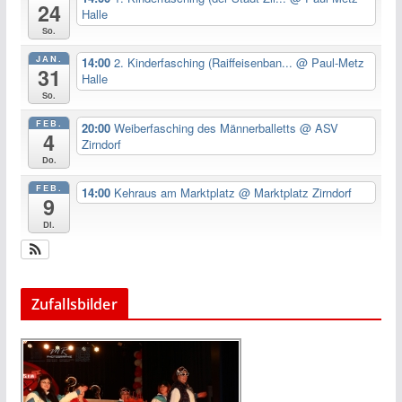
24
Halle
So.
JAN.
14:00
2. Kinderfasching (Raiffeisenban...
@ Paul-Metz
31
Halle
So.
FEB.
20:00
Weiberfasching des Männerballetts
@ ASV
4
Zirndorf
Do.
FEB.
14:00
Kehraus am Marktplatz
@ Marktplatz Zirndorf
9
Di.
Zufallsbilder