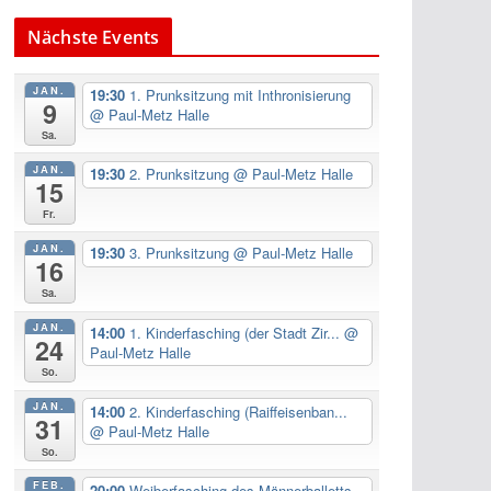
Nächste Events
JAN.
19:30
1. Prunksitzung mit Inthronisierung
9
@ Paul-Metz Halle
Sa.
JAN.
19:30
2. Prunksitzung
@ Paul-Metz Halle
15
Fr.
JAN.
19:30
3. Prunksitzung
@ Paul-Metz Halle
16
Sa.
JAN.
14:00
1. Kinderfasching (der Stadt Zir...
@
24
Paul-Metz Halle
So.
JAN.
14:00
2. Kinderfasching (Raiffeisenban...
31
@ Paul-Metz Halle
So.
FEB.
20:00
Weiberfasching des Männerballetts