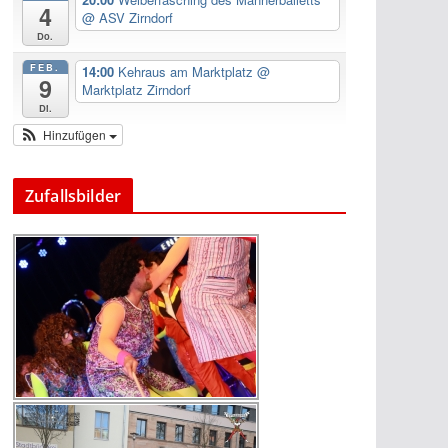
4
@ ASV Zirndorf
Do.
FEB.
14:00
Kehraus am Marktplatz
@
9
Marktplatz Zirndorf
Di.
Hinzufügen
Zufallsbilder