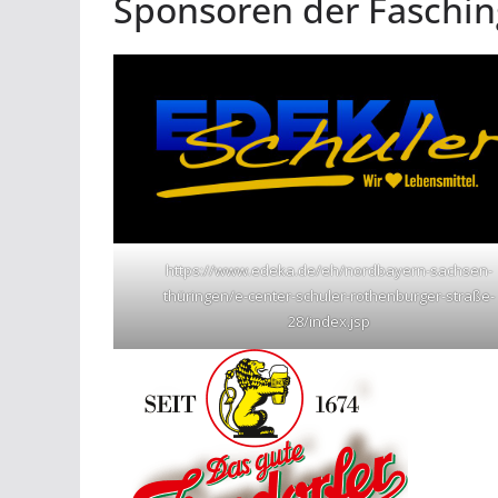
Sponsoren der Faschin
https://www.edeka.de/eh/nordbayern-sachsen-
thüringen/e-center-schuler-rothenburger-straße-
28/index.jsp