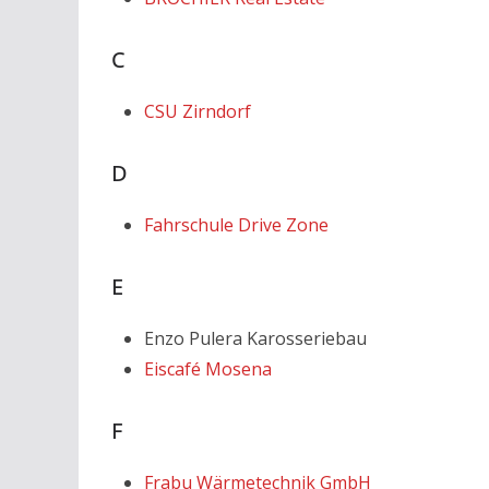
C
CSU Zirndorf
D
Fahrschule Drive Zone
E
Enzo Pulera Karosseriebau
Eiscafé Mosena
F
Frabu Wärmetechnik GmbH