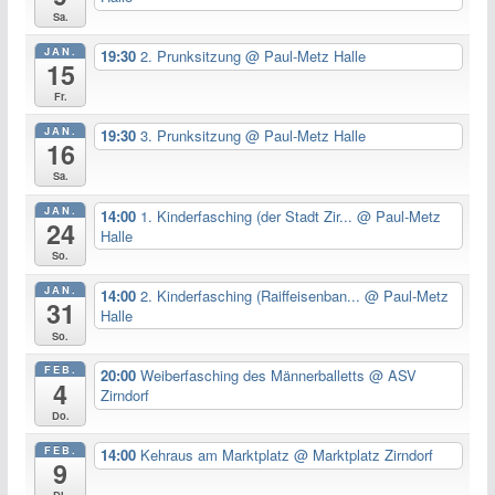
Sa.
JAN.
19:30
2. Prunksitzung
@ Paul-Metz Halle
15
Fr.
JAN.
19:30
3. Prunksitzung
@ Paul-Metz Halle
16
Sa.
JAN.
14:00
1. Kinderfasching (der Stadt Zir...
@ Paul-Metz
24
Halle
So.
JAN.
14:00
2. Kinderfasching (Raiffeisenban...
@ Paul-Metz
31
Halle
So.
FEB.
20:00
Weiberfasching des Männerballetts
@ ASV
4
Zirndorf
Do.
FEB.
14:00
Kehraus am Marktplatz
@ Marktplatz Zirndorf
9
Di.