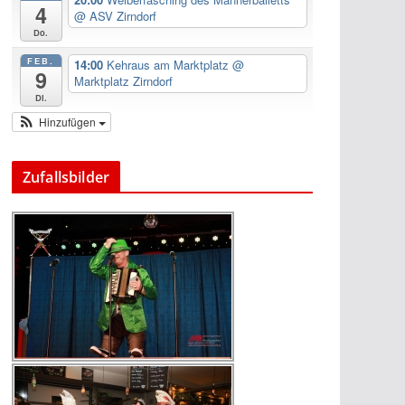
4
@ ASV Zirndorf
Do.
FEB.
14:00
Kehraus am Marktplatz
@
9
Marktplatz Zirndorf
Di.
Hinzufügen
Zufallsbilder