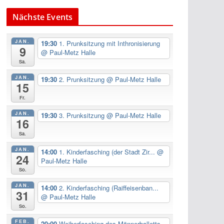
Nächste Events
JAN.
19:30
1. Prunksitzung mit Inthronisierung
9
@ Paul-Metz Halle
Sa.
JAN.
19:30
2. Prunksitzung
@ Paul-Metz Halle
15
Fr.
JAN.
19:30
3. Prunksitzung
@ Paul-Metz Halle
16
Sa.
JAN.
14:00
1. Kinderfasching (der Stadt Zir...
@
24
Paul-Metz Halle
So.
JAN.
14:00
2. Kinderfasching (Raiffeisenban...
31
@ Paul-Metz Halle
So.
FEB.
20:00
Weiberfasching des Männerballetts