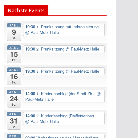
Nächste Events
JAN.
19:30
1. Prunksitzung mit Inthronisierung
9
@ Paul-Metz Halle
Sa.
JAN.
19:30
2. Prunksitzung
@ Paul-Metz Halle
15
Fr.
JAN.
19:30
3. Prunksitzung
@ Paul-Metz Halle
16
Sa.
JAN.
14:00
1. Kinderfasching (der Stadt Zir...
@
24
Paul-Metz Halle
So.
JAN.
14:00
2. Kinderfasching (Raiffeisenban...
31
@ Paul-Metz Halle
So.
FEB.
20:00
Weiberfasching des Männerballetts