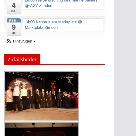
4
@ ASV Zirndorf
Do.
FEB.
14:00
Kehraus am Marktplatz
@
9
Marktplatz Zirndorf
Di.
Hinzufügen
Zufallsbilder