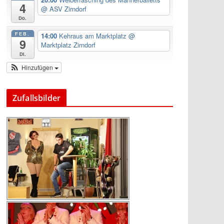
4
@ ASV Zirndorf
Do.
FEB.
14:00
Kehraus am Marktplatz
@
9
Marktplatz Zirndorf
Di.
Hinzufügen
Zufallsbilder