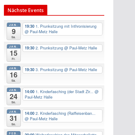
Nächste Events
JAN.
19:30
1. Prunksitzung mit Inthronisierung
9
@ Paul-Metz Halle
Sa.
JAN.
19:30
2. Prunksitzung
@ Paul-Metz Halle
15
Fr.
JAN.
19:30
3. Prunksitzung
@ Paul-Metz Halle
16
Sa.
JAN.
14:00
1. Kinderfasching (der Stadt Zir...
@
24
Paul-Metz Halle
So.
JAN.
14:00
2. Kinderfasching (Raiffeisenban...
31
@ Paul-Metz Halle
So.
FEB.
20:00
Weiberfasching des Männerballetts