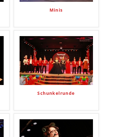
Minis
Schunkelrunde