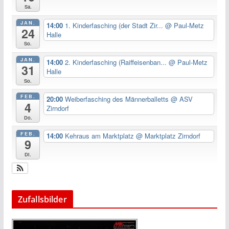
Sa.
JAN.
14:00
1. Kinderfasching (der Stadt Zir...
@ Paul-Metz
24
Halle
So.
JAN.
14:00
2. Kinderfasching (Raiffeisenban...
@ Paul-Metz
31
Halle
So.
FEB.
20:00
Weiberfasching des Männerballetts
@ ASV
4
Zirndorf
Do.
FEB.
14:00
Kehraus am Marktplatz
@ Marktplatz Zirndorf
9
Di.
Zufallsbilder