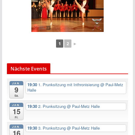
1
2
►
Nächste Events
JAN.
19:30
1. Prunksitzung mit Inthronisierung
@ Paul-Metz
9
Halle
Sa.
JAN.
19:30
2. Prunksitzung
@ Paul-Metz Halle
15
Fr.
JAN.
19:30
3. Prunksitzung
@ Paul-Metz Halle
16