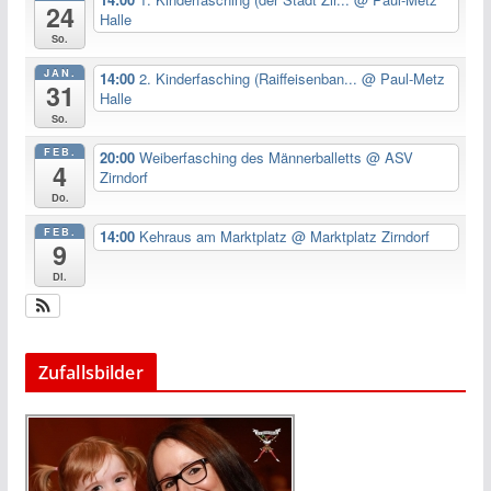
24
Halle
So.
JAN.
14:00
2. Kinderfasching (Raiffeisenban...
@ Paul-Metz
31
Halle
So.
FEB.
20:00
Weiberfasching des Männerballetts
@ ASV
4
Zirndorf
Do.
FEB.
14:00
Kehraus am Marktplatz
@ Marktplatz Zirndorf
9
Di.
Zufallsbilder