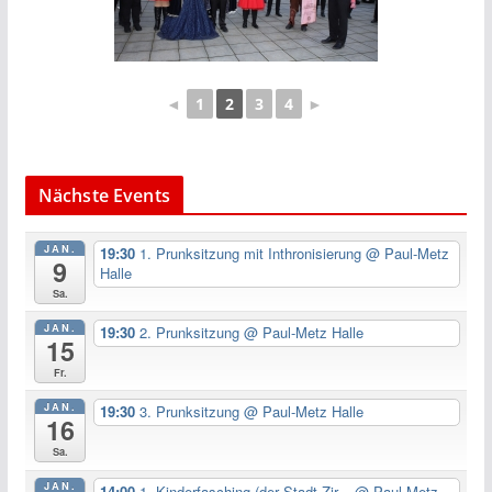
◄
1
2
3
4
►
Nächste Events
JAN.
19:30
1. Prunksitzung mit Inthronisierung
@ Paul-Metz
9
Halle
Sa.
JAN.
19:30
2. Prunksitzung
@ Paul-Metz Halle
15
Fr.
JAN.
19:30
3. Prunksitzung
@ Paul-Metz Halle
16
Sa.
JAN.
14:00
1. Kinderfasching (der Stadt Zir...
@ Paul-Metz