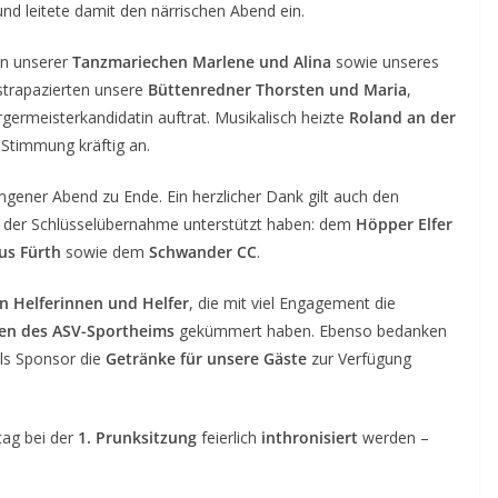
nd leitete damit den närrischen Abend ein.
en unserer
Tanzmariechen Marlene und Alina
sowie unseres
strapazierten unsere
Büttenredner Thorsten und Maria
,
germeisterkandidatin auftrat. Musikalisch heizte
Roland an der
 Stimmung kräftig an.
ngener Abend zu Ende. Ein herzlicher Dank gilt auch den
ei der Schlüsselübernahme unterstützt haben: dem
Höpper Elfer
us Fürth
sowie dem
Schwander CC
.
en Helferinnen und Helfer
, die mit viel Engagement die
en des ASV-Sportheims
gekümmert haben. Ebenso bedanken
als Sponsor die
Getränke für unsere Gäste
zur Verfügung
ag bei der
1. Prunksitzung
feierlich
inthronisiert
werden –