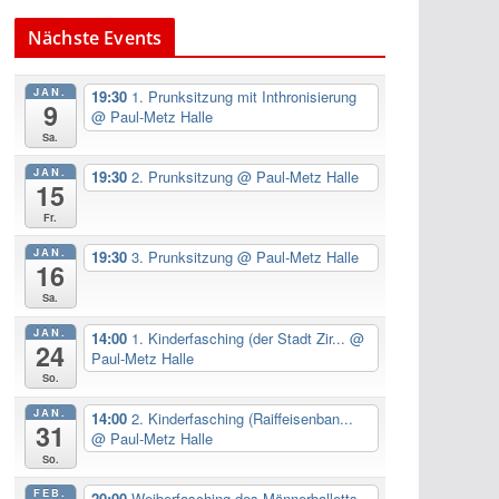
Nächste Events
JAN.
19:30
1. Prunksitzung mit Inthronisierung
9
@ Paul-Metz Halle
Sa.
JAN.
19:30
2. Prunksitzung
@ Paul-Metz Halle
15
Fr.
JAN.
19:30
3. Prunksitzung
@ Paul-Metz Halle
16
Sa.
JAN.
14:00
1. Kinderfasching (der Stadt Zir...
@
24
Paul-Metz Halle
So.
JAN.
14:00
2. Kinderfasching (Raiffeisenban...
31
@ Paul-Metz Halle
So.
FEB.
20:00
Weiberfasching des Männerballetts