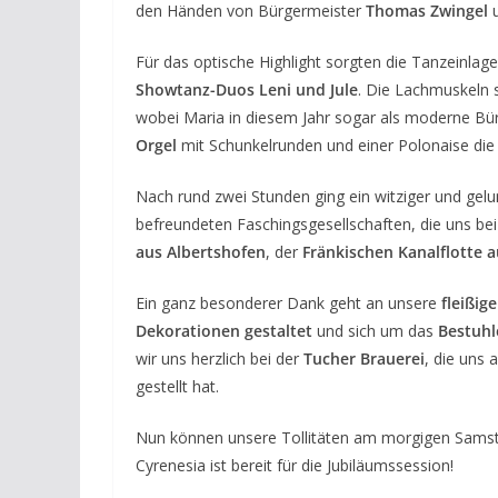
den Händen von Bürgermeister
Thomas Zwingel
u
Für das optische Highlight sorgten die Tanzeinlag
Showtanz-Duos Leni und Jule
. Die Lachmuskeln 
wobei Maria in diesem Jahr sogar als moderne Bür
Orgel
mit Schunkelrunden und einer Polonaise die
Nach rund zwei Stunden ging ein witziger und gelu
befreundeten Faschingsgesellschaften, die uns b
aus Albertshofen
, der
Fränkischen Kanalflotte a
Ein ganz besonderer Dank geht an unsere
fleißig
Dekorationen gestaltet
und sich um das
Bestuhl
wir uns herzlich bei der
Tucher Brauerei
, die uns 
gestellt hat.
Nun können unsere Tollitäten am morgigen Samst
Cyrenesia ist bereit für die Jubiläumssession!