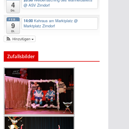
4
@ ASV Zirndorf
Do.
FEB.
14:00
Kehraus am Marktplatz
@
9
Marktplatz Zirndorf
Di.
Hinzufügen
Zufallsbilder